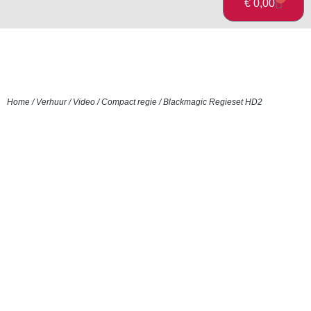
WINK
€
0,00
Home
/
Verhuur
/
Video
/
Compact regie
/ Blackmagic Regieset HD2