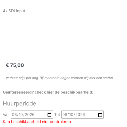
4x SDI input
€
75,00
Verhuur prijs per dag. Bij meerdere dagen werken wij met een staffel
Geïnteresseerd? check hier de beschikbaarheid:
Huurperiode
Blackmagic
Regieset
Van
Tot
HD2
Kan beschikbaarheid niet controleren
aantal