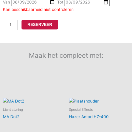
Van
Tot
3224-
Kan beschikbaarheid niet controleren
D2
aantal
RESERVEER
Maak het compleet met:
Licht sturing
Special Effects
MA Dot2
Hazer Antari HZ-400