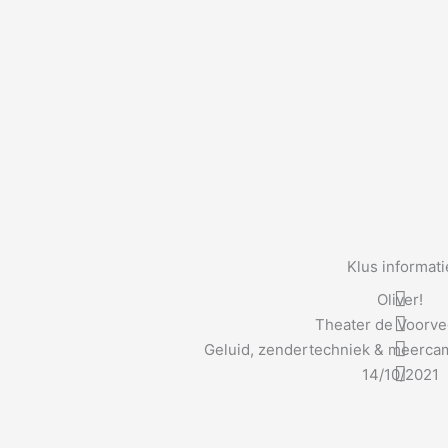
Klus informati
Oliver!
Theater de Voorve
Geluid, zendertechniek & meercam
14/10/2021