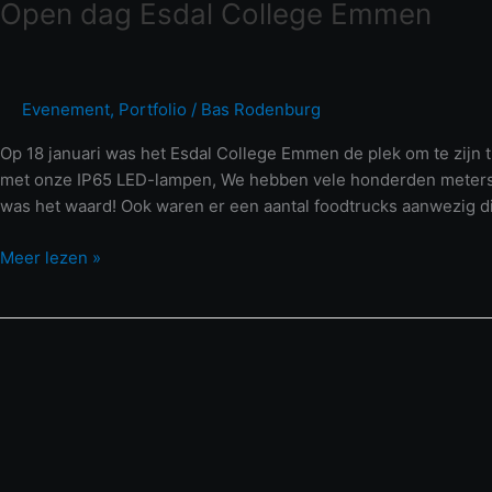
Open dag Esdal College Emmen
Evenement
,
Portfolio
/
Bas Rodenburg
Op 18 januari was het Esdal College Emmen de plek om te zijn 
met onze IP65 LED-lampen, We hebben vele honderden meters aa
was het waard! Ook waren er een aantal foodtrucks aanwezig di
Meer lezen »
Nieuwjaarsconcert
Haren
2023