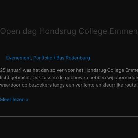
Open dag Hondsrug College Emmen
Evenement
,
Portfolio
/
Bas Rodenburg
25 januari was het dan zo ver voor het Hondsrug College Emme
licht gebracht. Ook tussen de gebouwen hebben wij doormiddel 
waardoor de bezoekers langs een verlichte en kleurrijke route 
Meer lezen »
Open
dag
Esdal