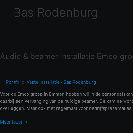
Bas Rodenburg
Audio
&
Audio & beamer installatie Emco g
beamer
installatie
Emco
groep
Portfolio
,
Vaste installatie
/
Bas Rodenburg
Emmen
Voor de Emco groep in Emmen hebben wij in de personeelskant
daarbij een vervanging van de huidige beamer. De kantine word
overleggen. Maar ook met regelmaat voor bedrijfspresentaties, 
Meer lezen »